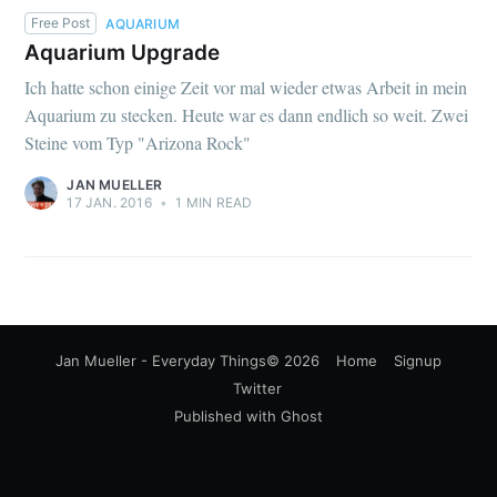
Free Post
AQUARIUM
Aquarium Upgrade
Ich hatte schon einige Zeit vor mal wieder etwas Arbeit in mein
Aquarium zu stecken. Heute war es dann endlich so weit. Zwei
Steine vom Typ "Arizona Rock"
JAN MUELLER
17 JAN. 2016
•
1 MIN READ
Jan Mueller - Everyday Things
© 2026
Home
Signup
Twitter
Published with
Ghost