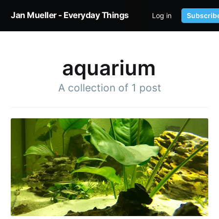
Jan Mueller - Everyday Things
Log in
Subscrib
HOME
TWITTER
aquarium
A collection of 1 post