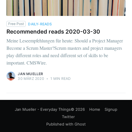
Free Post
DAILY-READS
Recommended reads 2020-03-30
Meine Leseempfehlungen für heute: Should a Project Manager
Become a Scrum Master?Scrum masters and project managers
play different roles and need different set of skills to be
important. CMSWire.
JAN MUELLER
30 MÄRZ 2020
•
1 MIN READ
Jan Mueller - Everyday Things
© 2026
Home
Signup
Twitter
Published with
Ghost