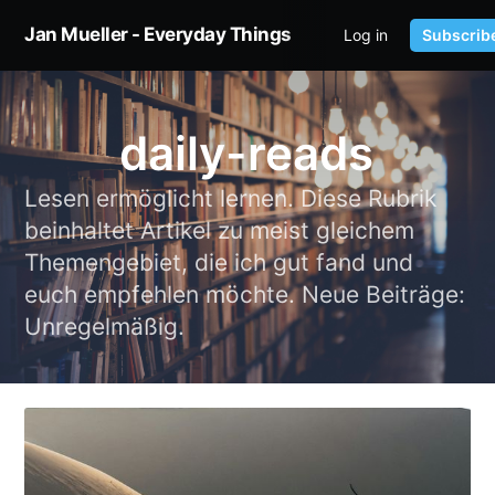
Jan Mueller - Everyday Things
Log in
Subscrib
HOME
TWITTER
daily-reads
Lesen ermöglicht lernen. Diese Rubrik
beinhaltet Artikel zu meist gleichem
Themengebiet, die ich gut fand und
euch empfehlen möchte. Neue Beiträge:
Unregelmäßig.