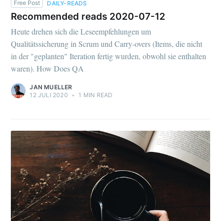
Free Post
DAILY-READS
Recommended reads 2020-07-12
Heute drehen sich die Leseempfehlungen um
Qualitätssicherung in Scrum und Carry-overs (Items, die nicht
in der "geplanten" Iteration fertig wurden, obwohl sie enthalten
waren). How Does QA
JAN MUELLER
12 JULI 2020
•
1 MIN READ