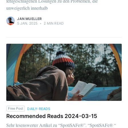
fehlgeschlagenen Lösungen zu den Problemen, die
unweigerlich innerhalb
JAN MUELLER
5 JAN. 2025
•
2 MIN READ
Free Post
DAILY-READS
Recommended Reads 2024-03-15
Sehr lesenswerter Artikel zu “SpotiSAFe®”. “SpotiSAFe® “