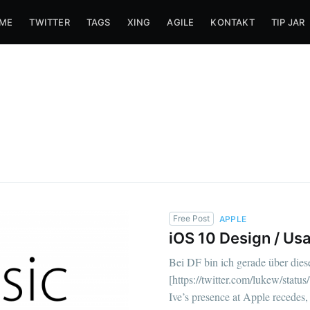
ME
TWITTER
TAGS
XING
AGILE
KONTAKT
TIP JAR
Free Post
APPLE
iOS 10 Design / Usa
Bei DF bin ich gerade über die
[https://twitter.com/lukew/stat
Ive’s presence at Apple recedes,