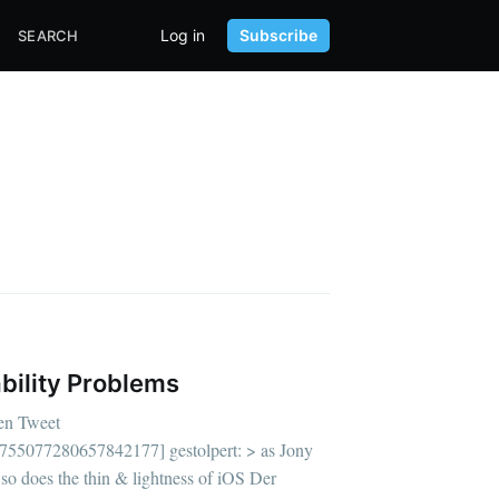
Log in
Subscribe
SEARCH
bility Problems
sen Tweet
us/755077280657842177] gestolpert: > as Jony
 so does the thin & lightness of iOS Der