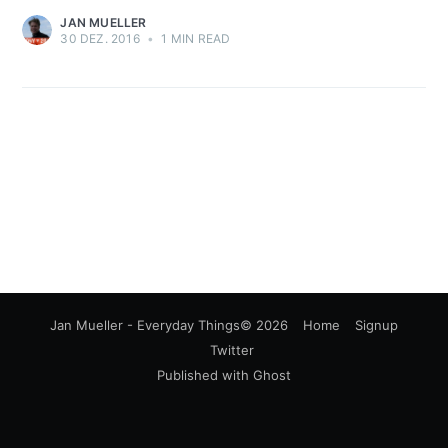
JAN MUELLER
30 DEZ. 2016
•
1 MIN READ
Jan Mueller - Everyday Things
© 2026
Home
Signup
Twitter
Published with
Ghost