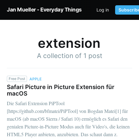
Jan Mueller - Everyday Things
Log in
Subscrib
HOME
TWITTER
extension
A collection of 1 post
Free Post
APPLE
Safari Picture in Picture Extension für
macOS
Die Safari Extension PiPTool
[https://github.com/bfmatei/PiPTool] von Bogdan Matei[1] für
macOS (ab macOS Sierra / Safari 10) ermöglich es Safari den
genialen Picture-in-Picture Modus auch für Video's, die keinen
HTML5 Player anbieten, anzubieten. Das schaut dann z.