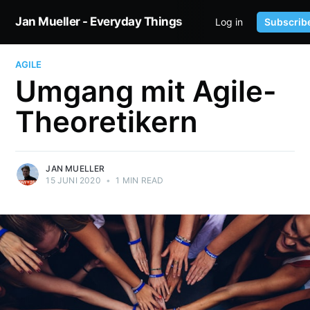
Jan Mueller - Everyday Things
Log in
Subscrib
HOME
TWITTER
AGILE
Umgang mit Agile-
Theoretikern
JAN MUELLER
15 JUNI 2020
•
1 MIN READ