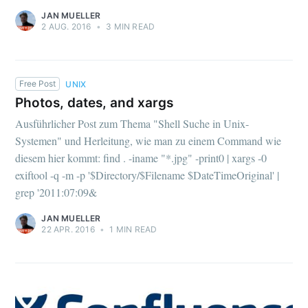
JAN MUELLER
2 AUG. 2016
•
3 MIN READ
Free Post
UNIX
Photos, dates, and xargs
Ausführlicher Post zum Thema "Shell Suche in Unix-
Systemen" und Herleitung, wie man zu einem Command wie
diesem hier kommt: find . -iname "*.jpg" -print0 | xargs -0
exiftool -q -m -p '$Directory/$Filename $DateTimeOriginal' |
grep '2011:07:09&
JAN MUELLER
22 APR. 2016
•
1 MIN READ