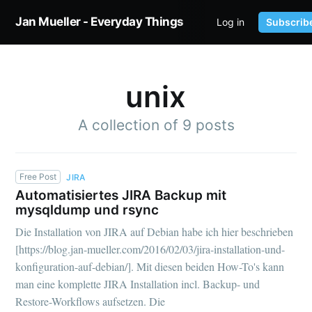
Jan Mueller - Everyday Things
Log in
Subscrib
HOME
TWITTER
unix
A collection of 9 posts
Free Post
JIRA
Automatisiertes JIRA Backup mit
mysqldump und rsync
Die Installation von JIRA auf Debian habe ich hier beschrieben
[https://blog.jan-mueller.com/2016/02/03/jira-installation-und-
konfiguration-auf-debian/]. Mit diesen beiden How-To's kann
man eine komplette JIRA Installation incl. Backup- und
Restore-Workflows aufsetzen. Die