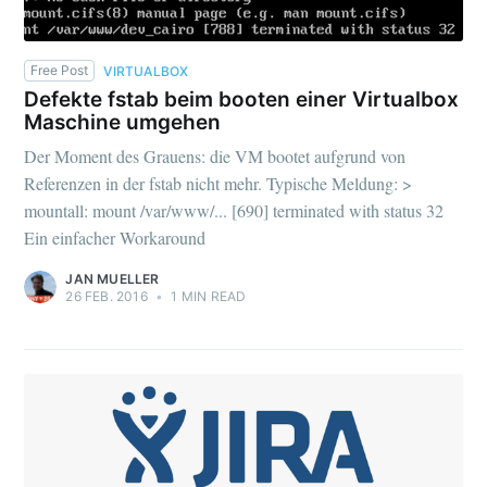
Free Post
VIRTUALBOX
Defekte fstab beim booten einer Virtualbox
Maschine umgehen
Der Moment des Grauens: die VM bootet aufgrund von
Referenzen in der fstab nicht mehr. Typische Meldung: >
mountall: mount /var/www/... [690] terminated with status 32
Ein einfacher Workaround
JAN MUELLER
26 FEB. 2016
•
1 MIN READ