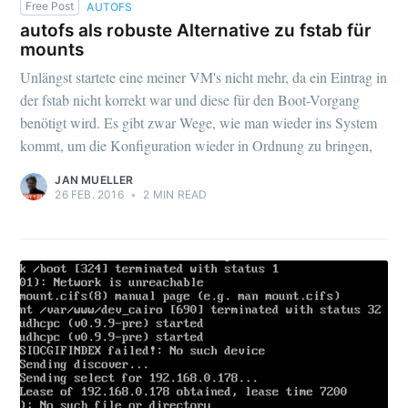
Free Post
AUTOFS
autofs als robuste Alternative zu fstab für
mounts
Unlängst startete eine meiner VM's nicht mehr, da ein Eintrag in
der fstab nicht korrekt war und diese für den Boot-Vorgang
benötigt wird. Es gibt zwar Wege, wie man wieder ins System
kommt, um die Konfiguration wieder in Ordnung zu bringen,
JAN MUELLER
26 FEB. 2016
•
2 MIN READ