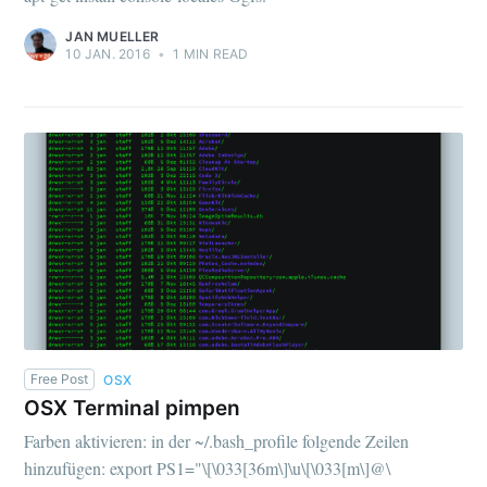
JAN MUELLER
10 JAN. 2016
•
1 MIN READ
Free Post
OSX
OSX Terminal pimpen
Farben aktivieren: in der ~/.bash_profile folgende Zeilen
hinzufügen: export PS1="\[\033[36m\]\u\[\033[m\]@\