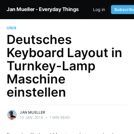
Jan Mueller - Everyday Things
Log in
Subscrib
HOME
TWITTER
UNIX
Deutsches
Keyboard Layout in
Turnkey-Lamp
Maschine
einstellen
JAN MUELLER
10 JAN. 2016
•
1 MIN READ